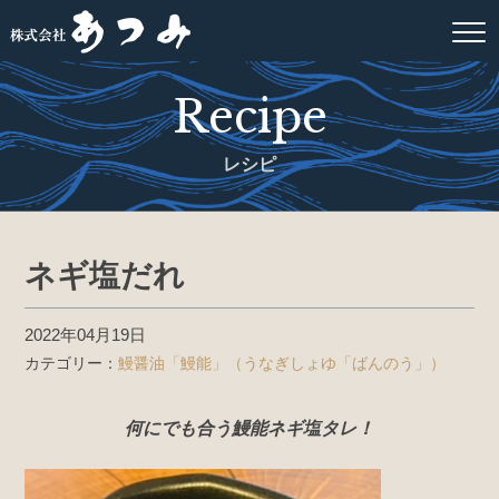
Recipe
レシピ
ネギ塩だれ
2022年04月19日
カテゴリー：
鰻醤油「鰻能」（うなぎしょゆ「ばんのう」）
何にでも合う鰻能ネギ塩タレ！