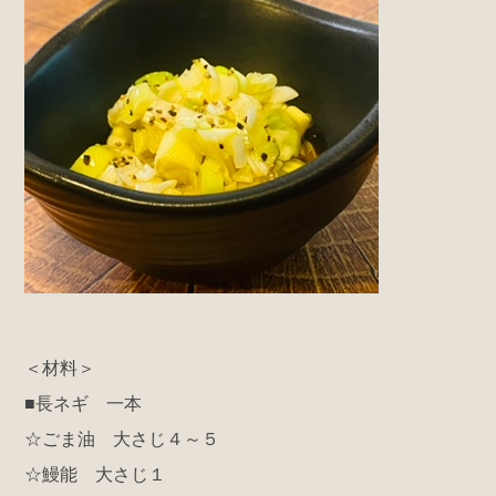
＜材料＞
■長ネギ 一本
☆ごま油 大さじ４～５
☆鰻能 大さじ１