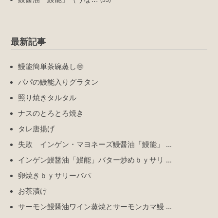
(33)
最新記事
鰻能簡単茶碗蒸し🍥
パパの鰻能入りグラタン
照り焼きタルタル
ナスのとろとろ焼き
タレ唐揚げ
失敗 インゲン・マヨネーズ鰻醤油「鰻能」 ...
インゲン鰻醤油「鰻能」バター炒めｂｙサリ ...
卵焼きｂｙサリーパパ
お茶漬け
サーモン鰻醤油ワイン蒸焼とサーモンカマ鰻 ...