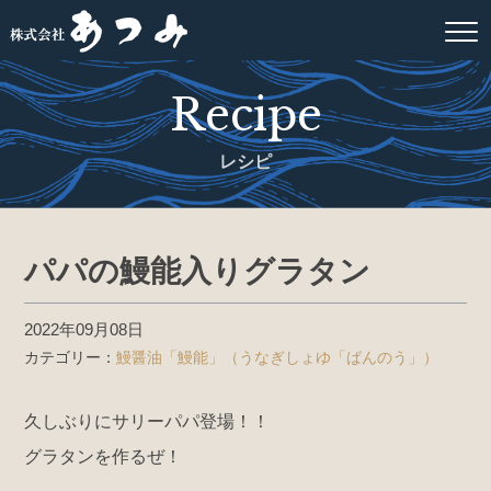
Recipe
レシピ
パパの鰻能入りグラタン
2022年09月08日
カテゴリー：
鰻醤油「鰻能」（うなぎしょゆ「ばんのう」）
久しぶりにサリーパパ登場！！
グラタンを作るぜ！