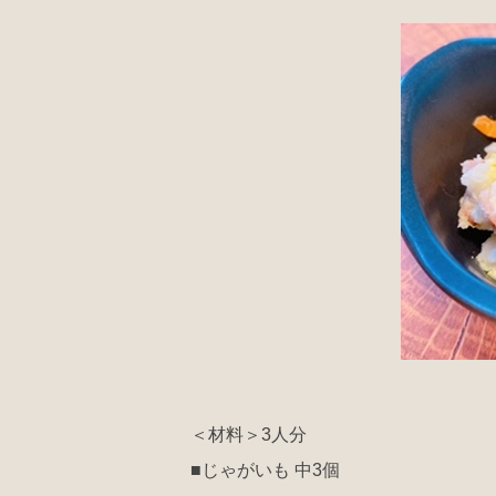
＜材料＞3人分
■じゃがいも 中3個