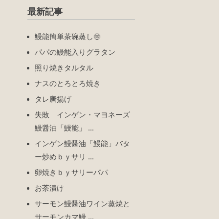
最新記事
鰻能簡単茶碗蒸し🍥
パパの鰻能入りグラタン
照り焼きタルタル
ナスのとろとろ焼き
タレ唐揚げ
失敗 インゲン・マヨネーズ
鰻醤油「鰻能」 ...
インゲン鰻醤油「鰻能」バタ
ー炒めｂｙサリ ...
卵焼きｂｙサリーパパ
お茶漬け
サーモン鰻醤油ワイン蒸焼と
サーモンカマ鰻 ...