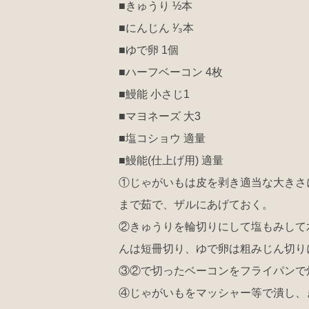
■きゅうり ½本
■にんじん ¹∕₃本
■ゆで卵 1個
■ハーフベーコン 4枚
■鰻能 小さじ1
■マヨネーズ 大3
■塩コショウ 適量
■鰻能(仕上げ用) 適量
①じゃがいもは皮を剥き適当な大きさ
まで茹で、ザルにあげておく。
②きゅうりを輪切りにして塩もみして
んは短冊切り、ゆで卵は粗みじん切り
③②で切ったベーコンをフライパンで
④じゃがいもをマッシャー等で潰し、