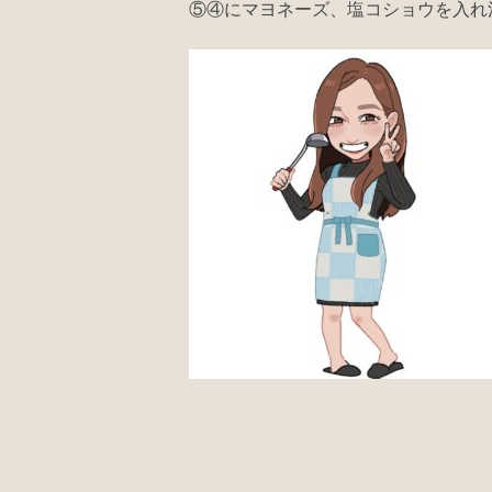
⑤④にマヨネーズ、塩コショウを入れ