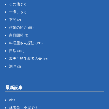
その他
(37)
一愼、
(22)
下関
(2)
作業の紹介
(58)
商品開発
(9)
料理屋さん探訪
(133)
日常
(389)
渥美半島生産者の会
(16)
調理
(3)
最新記事
vitis
林養魚 小屋で！！