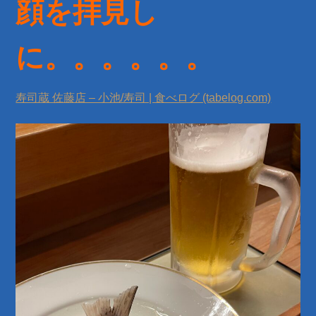
顔を拝見し
に。。。。。。
寿司蔵 佐藤店 – 小池/寿司 | 食べログ (tabelog.com)