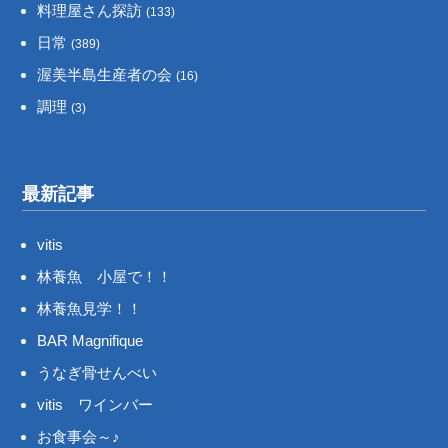
料理屋さん探訪
(133)
日常
(389)
渥美半島生産者の会
(16)
調理
(3)
最新記事
vitis
林養魚 小屋で！！
林養魚見学！！
BAR Magnifique
うなぎ骨せんべい
vitis ワインバー
お食事会～♪