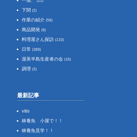
一愼、
(22)
下関
(2)
作業の紹介
(58)
商品開発
(9)
料理屋さん探訪
(133)
日常
(389)
渥美半島生産者の会
(16)
調理
(3)
最新記事
vitis
林養魚 小屋で！！
林養魚見学！！