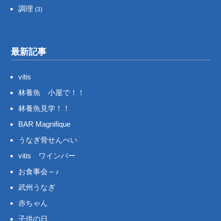
調理
(3)
最新記事
vitis
林養魚 小屋で！！
林養魚見学！！
BAR Magnifique
うなぎ骨せんべい
vitis ワインバー
お食事会～♪
武州うなぎ
赤ちゃん
子供の日