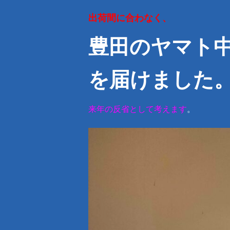
出荷間に合わなく、
豊田のヤマト
を届けました
来年の反省として考えます
。