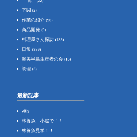
一愼、
(22)
下関
(2)
作業の紹介
(58)
商品開発
(9)
料理屋さん探訪
(133)
日常
(389)
渥美半島生産者の会
(16)
調理
(3)
最新記事
vitis
林養魚 小屋で！！
林養魚見学！！