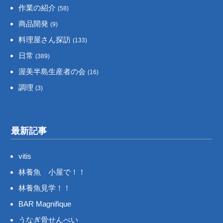
作業の紹介
(58)
商品開発
(9)
料理屋さん探訪
(133)
日常
(389)
渥美半島生産者の会
(16)
調理
(3)
最新記事
vitis
林養魚 小屋で！！
林養魚見学！！
BAR Magnifique
うなぎ骨せんべい